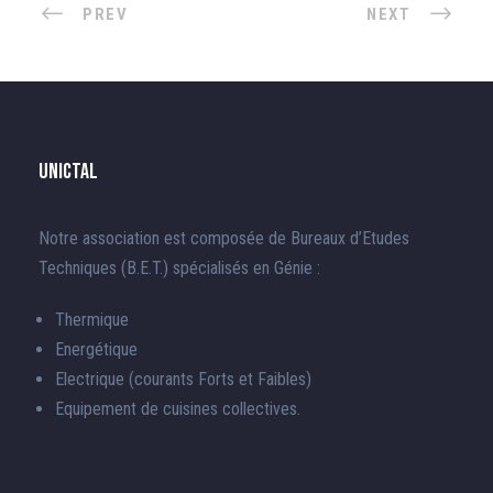
PREV
NEXT
UnICTAL
Notre association est composée de Bureaux d’Etudes
Techniques (B.E.T.) spécialisés en Génie :
Thermique
Energétique
Electrique (courants Forts et Faibles)
Equipement de cuisines collectives.