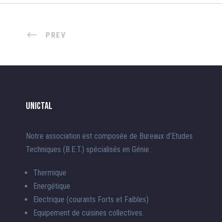
PREV
UnICTAL
Notre association est composée de Bureaux d’Etudes
Techniques (B.E.T.) spécialisés en Génie :
Thermique
Energétique
Electrique (courants Forts et Faibles)
Equipement de cuisines collectives.