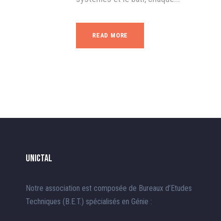
READ MORE
UnICTAL
Notre association est composée de Bureaux d’Etudes
Techniques (B.E.T.) spécialisés en Génie :