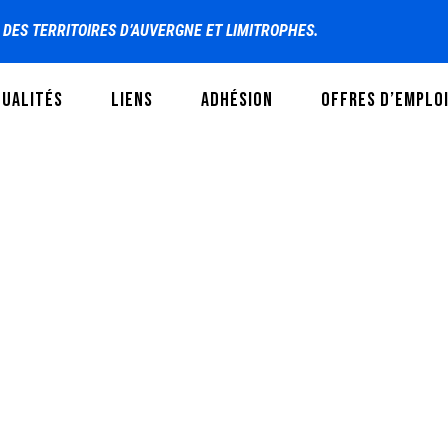
S DES TERRITOIRES D’AUVERGNE ET LIMITROPHES.
TUALITÉS
LIENS
ADHÉSION
OFFRES D’EMPLO
DAY
mai 22, 2014