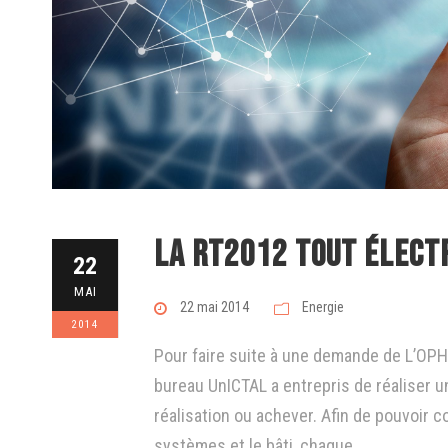
La RT2012 tout élect
22
MAI
22 mai 2014
Energie
2014
Pour faire suite à une demande de L’OPHI
bureau UnICTAL a entrepris de réaliser u
réalisation ou achever. Afin de pouvoir c
systèmes et le bâti, chaque...