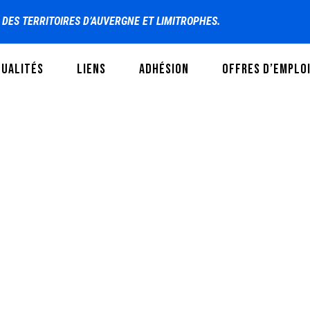
S DES TERRITOIRES D’AUVERGNE ET LIMITROPHES.
TUALITÉS
LIENS
ADHÉSION
OFFRES D’EMPLO
DAY
juin 20, 2016