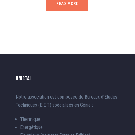
READ MORE
UnICTAL
Notre association est composée de Bureaux d’Etudes
Techniques (B.E.T.) spécialisés en Génie :
Thermique
Energétique